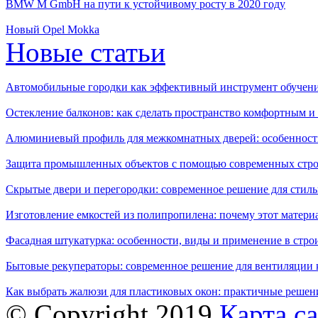
BMW M GmbH на пути к устойчивому росту в 2020 году
Новый Opel Mokka
Новые статьи
Автомобильные городки как эффективный инструмент обучен
Остекление балконов: как сделать пространство комфортным 
Алюминиевый профиль для межкомнатных дверей: особенност
Защита промышленных объектов с помощью современных стро
Скрытые двери и перегородки: современное решение для стиль
Изготовление емкостей из полипропилена: почему этот матери
Фасадная штукатурка: особенности, виды и применение в стро
Бытовые рекуператоры: современное решение для вентиляции 
Как выбрать жалюзи для пластиковых окон: практичные решени
© Copyright 2019
Карта с