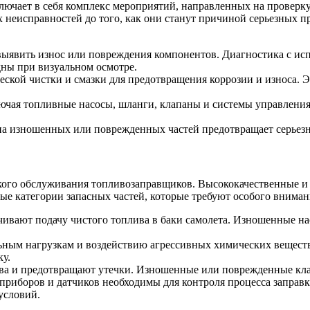
ючает в себя комплекс мероприятий, направленных на проверку 
 неисправностей до того, как они станут причиной серьезных 
выявить износ или повреждения компонентов. Диагностика с ис
дны при визуальном осмотре.
ской чистки и смазки для предотвращения коррозии и износа. Э
лючая топливные насосы, шланги, клапаны и системы управления,
ена изношенных или поврежденных частей предотвращает серьез
ского обслуживания топливозаправщиков. Высококачественные и
ые категории запасных частей, которые требуют особого вниман
чивают подачу чистого топлива в баки самолета. Изношенные н
ьным нагрузкам и воздействию агрессивных химических веществ
ку.
ива и предотвращают утечки. Изношенные или поврежденные кла
 приборов и датчиков необходимы для контроля процесса запра
условий.