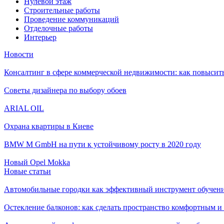
Нулевой этаж
Строительные работы
Проведение коммуникаций
Отделочные работы
Интерьер
Новости
Консалтинг в сфере коммерческой недвижимости: как повысить
Советы дизайнера по выбору обоев
ARIAL OIL
Охрана квартиры в Киеве
BMW M GmbH на пути к устойчивому росту в 2020 году
Новый Opel Mokka
Новые статьи
Автомобильные городки как эффективный инструмент обучен
Остекление балконов: как сделать пространство комфортным 