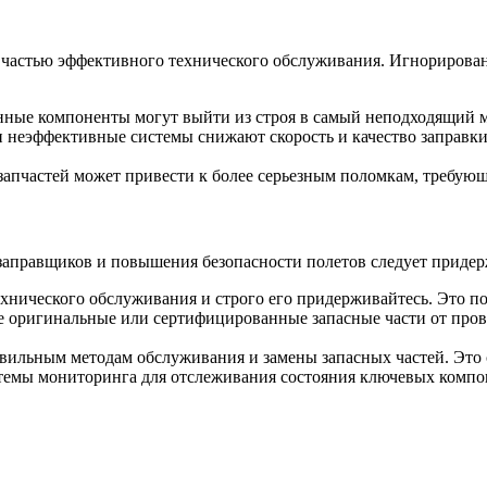
й частью эффективного технического обслуживания. Игнорирова
ные компоненты могут выйти из строя в самый неподходящий мом
 неэффективные системы снижают скорость и качество заправки
 запчастей может привести к более серьезным поломкам, требую
заправщиков и повышения безопасности полетов следует приде
технического обслуживания и строго его придерживайтесь. Это п
е оригинальные или сертифицированные запасные части от пров
авильным методам обслуживания и замены запасных частей. Это
стемы мониторинга для отслеживания состояния ключевых компо