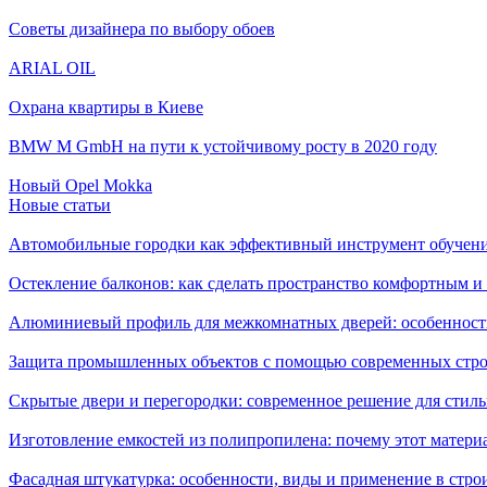
Советы дизайнера по выбору обоев
ARIAL OIL
Охрана квартиры в Киеве
BMW M GmbH на пути к устойчивому росту в 2020 году
Новый Opel Mokka
Новые статьи
Автомобильные городки как эффективный инструмент обучен
Остекление балконов: как сделать пространство комфортным 
Алюминиевый профиль для межкомнатных дверей: особенност
Защита промышленных объектов с помощью современных стро
Скрытые двери и перегородки: современное решение для стиль
Изготовление емкостей из полипропилена: почему этот матери
Фасадная штукатурка: особенности, виды и применение в стро