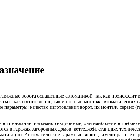
назначение
ражные ворота оснащенные автоматикой, так как происходит раз
аказать как изготовление, так и полный монтаж автоматических
ие параметры: качество изготовления ворот, их монтаж, сервис (
осят название подъемно-секционные, они наиболее востребован
ся в гаражах загородных домов, коттеджей, станциях техническ
оматизации. Автоматические гаражные ворота, имеют разные ва