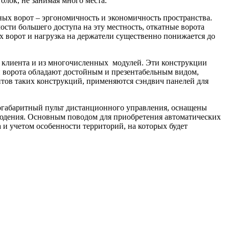
олок, не занимая много места.
ых ворот – эргономичность и экономичность пространства.
сти большего доступа на эту местность, откатные ворота
 ворот и нагрузка на держатели существенно понижается до
й клиента и из многочисленных модулей. Эти конструкции
и ворота обладают достойным и презентабельным видом,
тов таких конструкций, применяются сэндвич панелей для
огабаритный пульт дистанционного управления, оснащены
людения. Основным поводом для приобретения автоматических
 и учетом особенности территорий, на которых будет