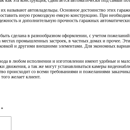
к как эта конструкция, сдвигается автоматически под самый пот
их называют автовладельцы. Основное достоинство этих гаражн
поставить иную громоздкую емкую конструкцию. При необходимо
дежность и дополнительную прочность гаражных автоматических
 быть сделана в разнообразном оформлении, с учетом пожелани
 местах промышленных застроек, в частных домах и прочее. Эт
 ковкой и другими внешними элементами. Для экономных вариан
вода в любом исполнении и изготовлении имеют удобные и мал
ки движения, а так же могут устанавливаться камеры видеонаб
ство происходит со всеми требованиями и пожеланиями заказчика
 того желает клиент.
ы
*