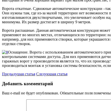
выгодный и очень хороший вариант при малом пространстве, та
Ворота откатные. Сдвижные автоматические конструкции –так 
Они нужны там, где из-за малой территории нет возможности 
изготавливаются двухстворчатыми, это увеличивает особую на
минимума. Их размер достигает в ширину 9 метров.
Ворота распашные. Данная автоматическая конструкция может
применяют во многих местах, отличающихся по территории: на
например, для них применяются створки, которые украшаются
отделки створок.
Оснащение. Ворота с использованием автоматического при
контрольными системами доступа. Для них применяются датчи
гаражных ворот у производителя является то, что их производ
производиться монтаж и установка системы безопасности, если
Предыдущая статья
Следующая статья
Добавить комментарий
Ваш e-mail не будет опубликован.
Обязательные поля помечен