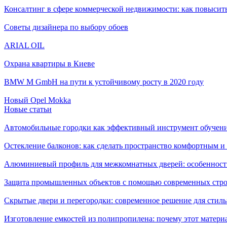
Консалтинг в сфере коммерческой недвижимости: как повысить
Советы дизайнера по выбору обоев
ARIAL OIL
Охрана квартиры в Киеве
BMW M GmbH на пути к устойчивому росту в 2020 году
Новый Opel Mokka
Новые статьи
Автомобильные городки как эффективный инструмент обучен
Остекление балконов: как сделать пространство комфортным 
Алюминиевый профиль для межкомнатных дверей: особенност
Защита промышленных объектов с помощью современных стро
Скрытые двери и перегородки: современное решение для стиль
Изготовление емкостей из полипропилена: почему этот матери