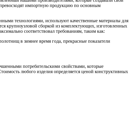
отовленный нашими производителями, которые создавали свои
же превосходят импортную продукцию по основным
енными технологиями, используют качественные материалы для
ются крупноузловой сборкой из комплектующих, изготовленных
аксимально соответствовал требованиям, таким как:
олотнищ в зимнее время года, прекрасные показатели
лучшенными потребительскими свойствами, которые
Стоимость любого изделия определяется ценой конструктивных