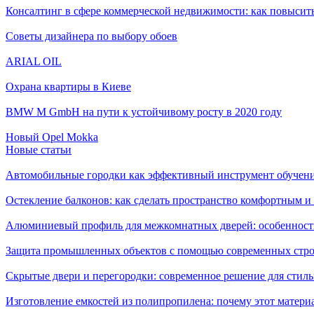
Консалтинг в сфере коммерческой недвижимости: как повысить
Советы дизайнера по выбору обоев
ARIAL OIL
Охрана квартиры в Киеве
BMW M GmbH на пути к устойчивому росту в 2020 году
Новый Opel Mokka
Новые статьи
Автомобильные городки как эффективный инструмент обучен
Остекление балконов: как сделать пространство комфортным 
Алюминиевый профиль для межкомнатных дверей: особенност
Защита промышленных объектов с помощью современных стро
Скрытые двери и перегородки: современное решение для стиль
Изготовление емкостей из полипропилена: почему этот матери