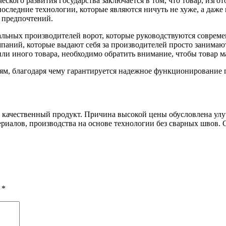
ского развития государства заключается в том, что товар, изг
последние технологии, которые являются ничуть не хуже, а да
 предпочтений.
альных производителей ворот, которые руководствуются соврем
мпаний, которые выдают себя за производителей просто занима
 или иного товара, необходимо обратить внимание, чтобы товар м
м, благодаря чему гарантируется надежное функционирование п
е качественный продукт. Причина высокой цены обусловлена у
алов, производства на основе технологии без сварных швов. 
ы
*