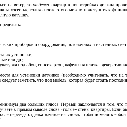
ьги на ветер, то
отделка
квартир в новостройках должна провод
жны «осесть», только после этого можно приступить к финиш
полную катушку.
пределить:
ческих приборов и оборудования, потолочных и настенных свети
та их установки;
ные или др.;
укатурка под обои, гипсокартон, кафельная плитка, декоративная
места для установки датчиков (необходимо учитывать, что на
 следует заметить, что под мебель, которая будет стоять постоян
к минимум два больших плюса. Первый заключается в том, что 
лучаете в прямом смысле слова «голые» стены квартиры. Если бы
осле переезда отделка начинается снова, чтобы поменять «обои
?