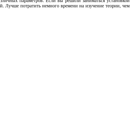
азличных параметров. Если вы решили заниматься установкой
й. Лучше потратить немного времени на изучение теории, чем