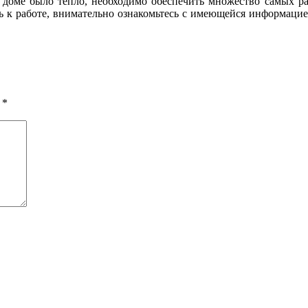
в доме было тепло, необходимо обеспечить множество самых р
ь к работе, внимательно ознакомьтесь с имеющейся информацие
ы
*