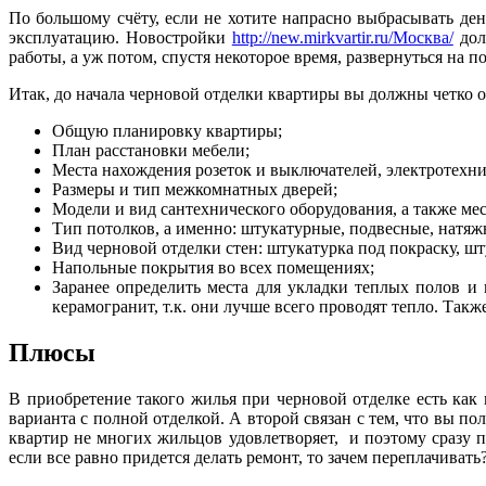
По большому счёту, если не хотите напрасно выбрасывать ден
эксплуатацию. Новостройки
http://new.mirkvartir.ru/Москва/
дол
работы, а уж потом, спустя некоторое время, развернуться на 
Итак, до начала черновой отделки квартиры вы должны четко о
Общую планировку квартиры;
План расстановки мебели;
Места нахождения розеток и выключателей, электротехни
Размеры и тип межкомнатных дверей;
Модели и вид сантехнического оборудования, а также мес
Тип потолков, а именно: штукатурные, подвесные, натяж
Вид черновой отделки стен: штукатурка под покраску, шт
Напольные покрытия во всех помещениях;
Заранее определить места для укладки теплых полов и 
керамогранит, т.к. они лучше всего проводят тепло. Также
Плюсы
В приобретение такого жилья при черновой отделке есть ка
варианта с полной отделкой. А второй связан с тем, что вы по
квартир не многих жильцов удовлетворяет, и поэтому сразу п
если все равно придется делать ремонт, то зачем переплачивать