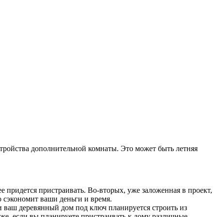
стройства дополнительной комнаты. Это может быть летняя
е придется пристраивать. Во-вторых, уже заложенная в проект,
то сэкономит ваши деньги и время.
и ваш деревянный дом под ключ планируется строить из
 же, если вы планируете пристраивать к дому различные