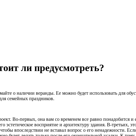
тоит ли предусмотреть?
майте о наличии веранды. Ее можно будет использовать для обу
 для семейных праздников.
ект. Во-первых, она вам со временем все равно понадобится и е
 его эстетическое восприятие и архитектуру здания. В-третьих, э
чтобы впоследствии не вставал вопрос о его ненадежности. Есл
о будет делать только после его окончательной усадки. К тому