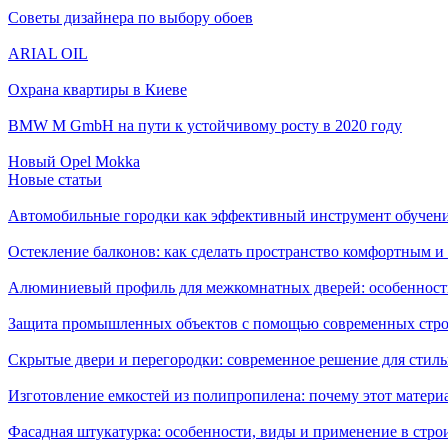
Советы дизайнера по выбору обоев
ARIAL OIL
Охрана квартиры в Киеве
BMW M GmbH на пути к устойчивому росту в 2020 году
Новый Opel Mokka
Новые статьи
Автомобильные городки как эффективный инструмент обучен
Остекление балконов: как сделать пространство комфортным 
Алюминиевый профиль для межкомнатных дверей: особенност
Защита промышленных объектов с помощью современных стро
Скрытые двери и перегородки: современное решение для стиль
Изготовление емкостей из полипропилена: почему этот матери
Фасадная штукатурка: особенности, виды и применение в стро