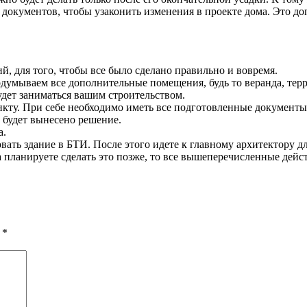
 документов, чтобы узаконить изменения в проекте дома. Это д
, для того, чтобы все было сделано правильно и вовремя.
думываем все дополнительные помещения, будь то веранда, терр
удет заниматься вашим строительством.
нкту. При себе необходимо иметь все подготовленные документы
м будет вынесено решение.
а.
вать здание в БТИ. После этого идете к главному архитектору д
 планируете сделать это позже, то все вышеперечисленные дейс
ы
*