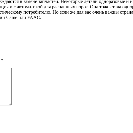
уждаются в замене запчастей. Некоторые детали одноразовые и 
ация и с автоматикой для распашных ворот. Она тоже стала одн
истическому потребителю. Но если же для вас очень важны стран
аний Came или FAAC.
ы
*