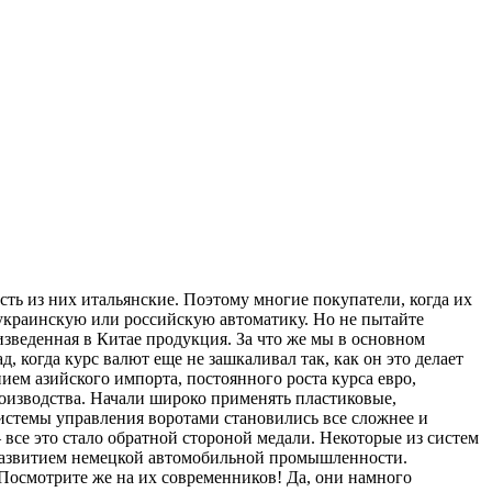
сть из них итальянские. Поэтому многие покупатели, когда их
 украинскую или российскую автоматику. Но не пытайте
зведенная в Китае продукция. За что же мы в основном
, когда курс валют еще не зашкаливал так, как он это делает
ем азийского импорта, постоянного роста курса евро,
оизводства. Начали широко применять пластиковые,
истемы управления воротами становились все сложнее и
все это стало обратной стороной медали. Некоторые из систем
с развитием немецкой автомобильной промышленности.
 Посмотрите же на их современников! Да, они намного