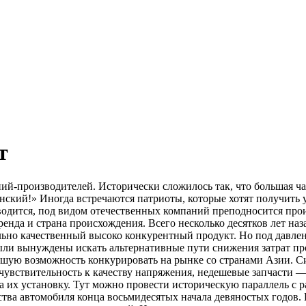
т
ий-производителей. Исторически сложилось так, что большая ча
янский!» Иногда встречаются патриоты, которые хотят получить
водится, под видом отечественных компаний преподносится прои
нда и страна происхождения. Всего несколько десятков лет назад
ьно качественный высоко конкурентный продукт. Но под давлени
ыли вынуждены искать альтернативные пути снижения затрат пр
ошую возможность конкурировать на рынке со странами Азии. С
увствительность к качеству напряжения, недешевые запчасти — 
за их установку. Тут можно провести историческую параллель 
ства автомобиля конца восьмидесятых начала девяностых годов.