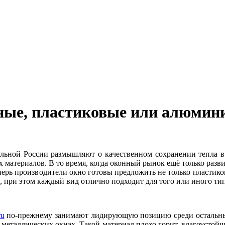
нные, пластиковые или алюмин
альной России размышляют о качественном сохранении тепла в
 материалов. В то время, когда оконный рынок ещё только разв
еперь производители окно готовы предложить не только пластико
, при этом каждый вид отлично подходит для того или иного т
ru
по-прежнему занимают лидирующую позицию среди остальны
и металлических окнах. Такой материал плохо горит, влагоусто