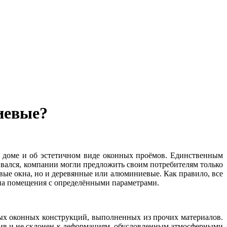
иевые?
 доме и об эстетичном виде оконных проёмов. Единственным
ивался, компании могли предложить своим потребителям только
вые окна, но и деревянные или алюминиевые. Как правило, все
ипа помещения с определёнными параметрами.
х оконных конструкций, выполненных из прочих материалов.
йчив и не склонен к деформациям, обусловленным атмосферными