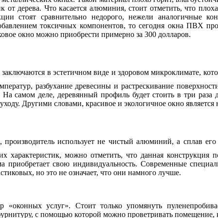
 от дерева. Что касается алюминия, стоит отметить, что плох
ции стоят сравнительно недорого, нежели аналогичные ко
добавлением токсичных компонентов, то сегодня окна ПВХ про
ковое окно можно приобрести примерно за 300 долларов.
заключаются в эстетичном виде и здоровом микроклимате, котор
температур, разбухание древесины и растрескивание поверхнос
. На самом деле, деревянный профиль будет стоить в три раза
уходу. Другими словами, красивое и экологичное окно является
о, производитель использует не чистый алюминий, а сплав его
их характеристик, можно отметить, что данная конструкция по
ама приобретает свою индивидуальность. Современные специал
иковых, но это не означает, что они намного лучше.
р «оконных услуг». Стоит только упомянуть пуленепробива
урнитуру, с помощью которой можно проветривать помещение, к