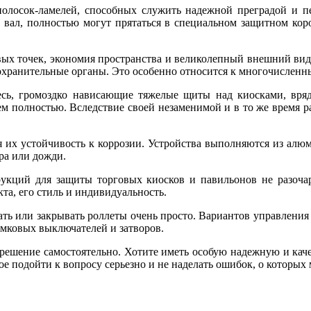
полосок-ламелей, способных служить надежной преградой и 
на вал, полностью могут прятаться в специальном защитном ко
ых точек, экономия пространства и великолепный внешний вид.
воохранительные органы. Это особенно относится к многочисленн
сь, громоздко нависающие тяжелые щиты над киосками, вряд
м полностью. Вследствие своей незаменимой и в то же время 
 их устойчивость к коррозии. Устройства выполняются из алюм
тра или дожди.
укций для защиты торговых киосков и павильонов не разочар
та, его стиль и индивидуальность.
ть или закрывать роллеты очень просто. Вариантов управления
амковых выключателей и затворов.
ь решение самостоятельно. Хотите иметь особую надежную и к
ое подойти к вопросу серьезно и не наделать ошибок, о которых