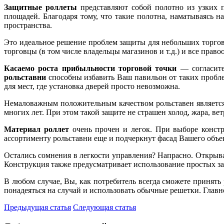
Защитные роллеты
представляют собой полотно из узких 
площадей. Благодаря тому, что такие полотна, наматываясь 
пространства.
Это идеальное решение проблем защиты для небольших торгов
торговцы (в том числе владельцы магазинов и т.д.) и все пра
Касаемо роста прибыльности торговой точки
— согласите
рольставни
способны избавить Ваш павильон от таких пробле
для мест, где установка дверей просто невозможна.
Немаловажным положительным качеством рольставен является
многих лет. При этом такой защите не страшен холод, жара, ве
Материал роллет
очень прочен и легок. При выборе констр
ассортименту рольставни еще и подчеркнут фасад Вашего объек
Остались сомнения в легкости управления? Напрасно. Открыва
Конструкция также предусматривает использование простых з
В любом случае, Вы, как потребитель всегда сможете принят
понадеяться на случай и использовать обычные решетки. Главн
Предыдущая статья
Следующая статья