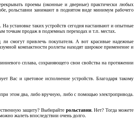
перекрывать проемы (оконные и дверные) практически любых
робе, рольставни занимают в поднятом виде минимум рабочего
 На установке таких устройств сегодня настаивают и опытные
ым точкам продаж в подземных переходах и т.п. местах.
 ли смогут привлечь покупателя. А вот красивые надежные
разумной компактности роллеты находят широкое применение и
иниевого сплава, сохраняющего свои свойства на протяжении
ует Вас и цветовое исполнение устройств. Благодаря такому
 при этом два, либо вручную, либо с помощью электропривода.
ачественную защиту? Выбирайте
рольставни
. Нет? Тогда можете
 можно жалеть впоследствии очень долго.