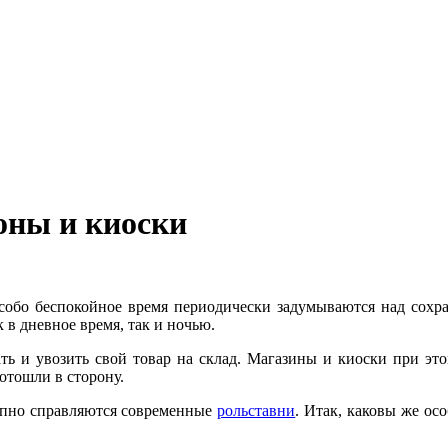
оны и киоски
собо беспокойное время периодически задумываются над сохран
 в дневное время, так и ночью.
ать и увозить свой товар на склад. Магазины и киоски при эт
отошли в сторону.
епно справляются современные
рольставни
. Итак, каковы же ос