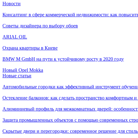
Новости
Консалтинг в сфере коммерческой недвижимости: как повысить
Советы дизайнера по выбору обоев
ARIAL OIL
Охрана квартиры в Киеве
BMW M GmbH на пути к устойчивому росту в 2020 году
Новый Opel Mokka
Новые статьи
Автомобильные городки как эффективный инструмент обучен
Остекление балконов: как сделать пространство комфортным 
Алюминиевый профиль для межкомнатных дверей: особенност
Защита промышленных объектов с помощью современных стро
Скрытые двери и перегородки: современное решение для стиль