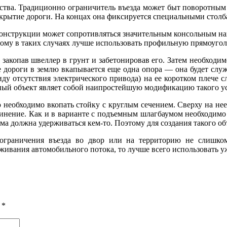
йства. Традиционно ограничитель въезда может быт поворотным
рекрытие дороги. На концах она фиксируется специальными cтол
п конструкции может сопротивляться значительным консольным на
тому в таких случаях лучше использовать профильную прямоугол
закопав швеллер в грунт и забетонировав его. Затем необходимо
е дороги в землю вкапывается еще одна опора — она будет слу
иду отсутствия электрического привода) на ее коротком плече с
анный объект являет собой наипростейшую модификацию такого у
 необходимо вкопать стойку с круглым сечением. Сверху на нее 
инение. Как и в варианте с подъемным шлагбаумом необходимо
ма должна удерживаться кем-то. Поэтому для создания такого об
граничения въезда во двор или на территорию не слишком
живания автомобильного потока, то лучше всего использовать у
ы
*