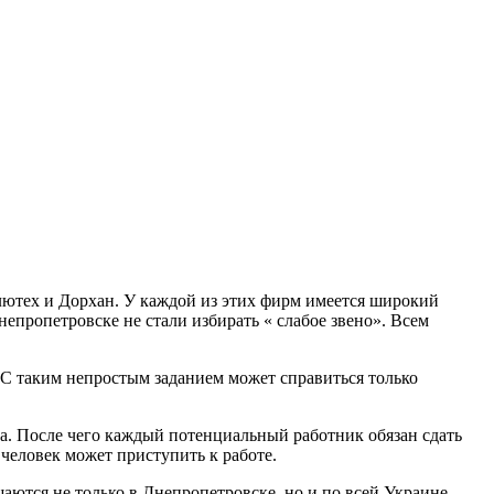
ютех и Дорхан. У каждой из этих фирм имеется широкий
епропетровске не стали избирать « слабое звено». Всем
. С таким непростым заданием может справиться только
а. После чего каждый потенциальный работник обязан сдать
человек может приступить к работе.
ются не только в Днепропетровске, но и по всей Украине.