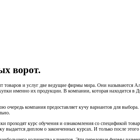
х ворот.
т товаров и услуг две ведущие фирмы мира. Они называются Ал
упки именно их продукции. В компании, которая находится в Дн
вою очередь компания предоставляет кучу вариантов для выбора
льно.
ки проходят курс обучения и ознакомления со спецификой товар
у выдается диплом о законченных курсах. И только после этого 
 наибольшего количества клиентов. Эти передовые фирмы размеща