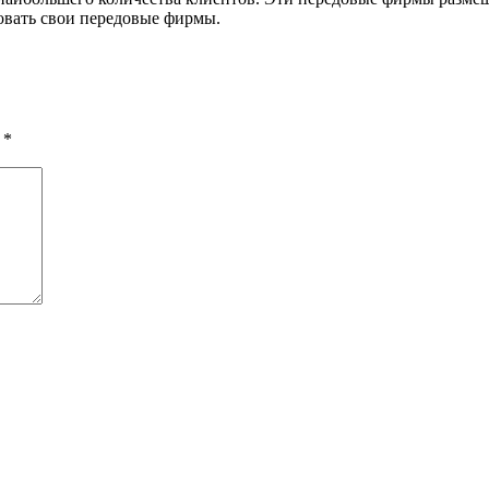
овать свои передовые фирмы.
ы
*