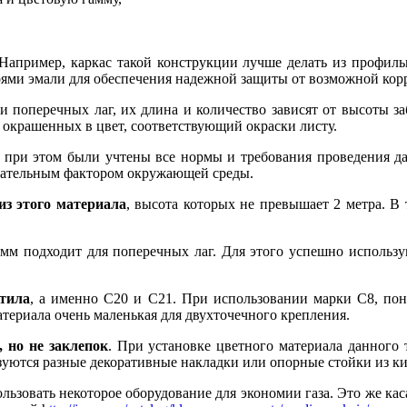
 Например, каркас такой конструкции лучше делать из профил
оями эмали для обеспечения надежной защиты от возможной кор
 и поперечных лаг, их длина и количество зависят от высоты за
 окрашенных в цвет, соответствующий окраски листу.
 при этом были учтены все нормы и требования проведения дан
ицательным фактором окружающей среды.
из этого материала
, высота которых не превышает 2 метра. В
мм подходит для поперечных лаг. Для этого успешно использу
стила
, а именно С20 и С21. При использовании марки С8, пон
материала очень маленькая для двухточечного крепления.
 но не заклепок
. При установке цветного материала данного
зуются разные декоративные накладки или опорные стойки из к
пользовать некоторое оборудование для экономии газа. Это же ка