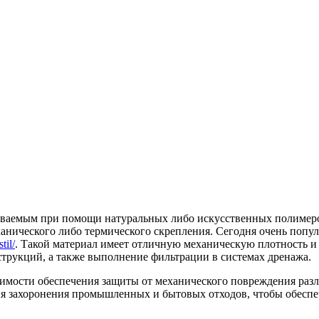
вливаемым при помощи натуральных либо искусственных полимер
анического либо термического скрепления. Сегодня очень попу
til/
. Такой материал имеет отличную механическую плотность 
струкций, а также выполнение фильтрации в системах дренажа.
димости обеспечения защиты от механического повреждения раз
ия захоронения промышленных и бытовых отходов, чтобы обеспе