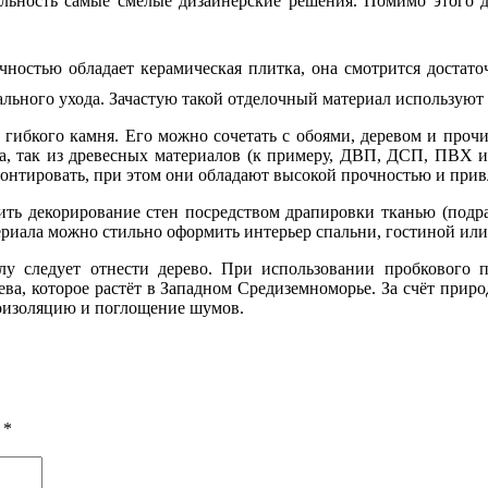
льность самые смелые дизайнерские решения. Помимо этого д
чностью обладает керамическая плитка, она смотрится достато
льного ухода. Зачастую такой отделочный материал используют
 гибкого камня. Его можно сочетать с обоями, деревом и проч
ева, так из древесных материалов (к примеру, ДВП, ДСП, ПВХ 
онтировать, при этом они обладают высокой прочностью и прив
ть декорирование стен посредством драпировки тканью (подра
ериала можно стильно оформить интерьер спальни, гостиной или
лу следует отнести дерево. При использовании пробкового 
ева, которое растёт в Западном Средиземноморье. За счёт при
лоизоляцию и поглощение шумов.
ы
*