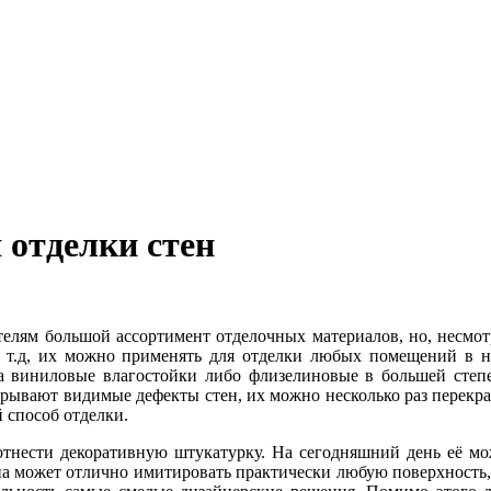
 отделки стен
елям большой ассортимент отделочных материалов, но, несмо
 и т.д, их можно применять для отделки любых помещений в 
, а виниловые влагостойки либо флизелиновые в большей сте
 скрывают видимые дефекты стен, их можно несколько раз пере
 способ отделки.
тнести декоративную штукатурку. На сегодняшний день её мож
на может отлично имитировать практически любую поверхность, 