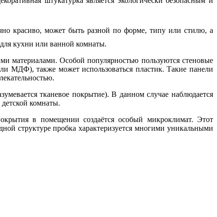
екоративная штукатурка является экологически безопасным и
чно красиво, может быть разной по форме, типу или стилю, а
 для кухни или ванной комнаты.
ими материалами. Особой популярностью пользуются стеновые
или МДФ), также может использоваться пластик. Такие панели
лекательностью.
зумевается тканевое покрытие). В данном случае наблюдается
 детской комнаты.
покрытия в помещении создаётся особый микроклимат. Этот
родной структуре пробка характеризуется многими уникальными