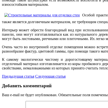
помощи такой штукатурки есть возможность воплотить в реа
износостойким материалом.
Особой практи
также является долговечным материалом, не требующим специа
Интерьер может обрести благородный вид при использовании
панели, они могут изготавливаться как из натурального дер
могут быть листовыми, реечными или плиточными. Их легко м
Очень часто во внутренней отделке помещения можно встрети
разнообразие фактур, цветовой гаммы, при помощи такого мат
К самому экологически чистому и дорогостоящему материа
отделочный материал изготавливается из коры пробкового дер
свойствами, немаловажными из которых принято считать теп
Предыдущая статья
Следующая статья
Добавить комментарий
Ваш e-mail не будет опубликован.
Обязательные поля помечен