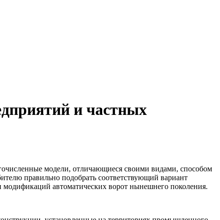
едприятий и частных
огочисленные модели, отличающиеся своими видами, способом
бителю правильно подобрать соответствующий вариант
 и модификаций автоматических ворот нынешнего поколения.
 конструкции, установленные на территориях промышленного