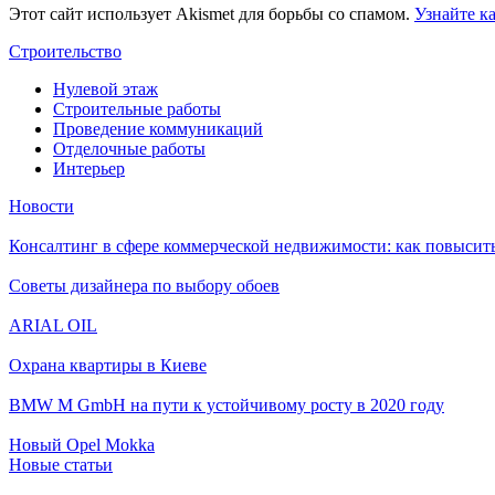
Этот сайт использует Akismet для борьбы со спамом.
Узнайте к
Строительство
Нулевой этаж
Строительные работы
Проведение коммуникаций
Отделочные работы
Интерьер
Новости
Консалтинг в сфере коммерческой недвижимости: как повысить
Советы дизайнера по выбору обоев
ARIAL OIL
Охрана квартиры в Киеве
BMW M GmbH на пути к устойчивому росту в 2020 году
Новый Opel Mokka
Новые статьи